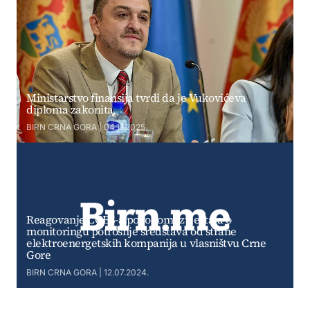
Ministarstvo finansija tvrdi da je Vukovićeva
diploma zakonita
BIRN CRNA GORA | 04.11.2025.
Reagovanje CGES-a povodom Izvještaja o
monitoringu potrošnje sredstava od strane
elektroenergetskih kompanija u vlasništvu Crne
Gore
BIRN CRNA GORA | 12.07.2024.