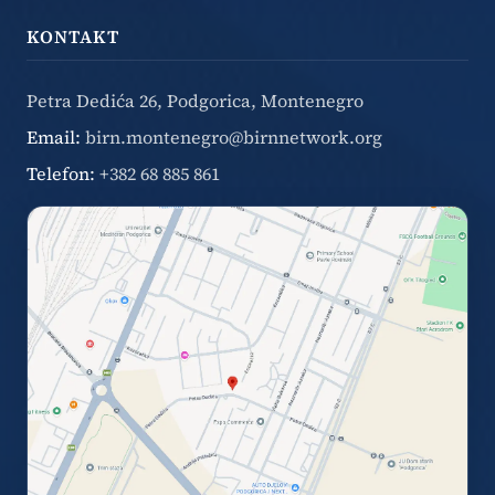
KONTAKT
Petra Dedića 26, Podgorica, Montenegro
Email:
birn.montenegro@birnnetwork.org
Telefon:
+382 68 885 861