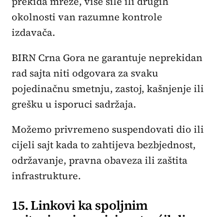
prekida mreže, više sile ili drugih
okolnosti van razumne kontrole
izdavača.
BIRN Crna Gora ne garantuje neprekidan
rad sajta niti odgovara za svaku
pojedinačnu smetnju, zastoj, kašnjenje ili
grešku u isporuci sadržaja.
Možemo privremeno suspendovati dio ili
cijeli sajt kada to zahtijeva bezbjednost,
održavanje, pravna obaveza ili zaštita
infrastrukture.
15. Linkovi ka spoljnim