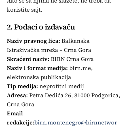
Ako se sa njima ne slažete, ne treba da
koristite sajt.
2. Podaci o izdavaču
Naziv pravnog lica:
Balkanska
Istraživačka mreža – Crna Gora
Skraćeni naziv:
BIRN Crna Gora
Naziv i format medija:
birn.me,
elektronska publikacija
Tip medija:
neprofitni medij
Adresa:
Petra Dedića 26, 81000 Podgorica,
Crna Gora
Email
redakcije:
birn.montenegro@birnnetwor