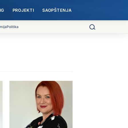
NG
PROJEKTI
SAOPŠTENJA
mija
Politika
Pretraga