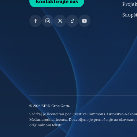
Kontaktirajte nas
Projek
Saopš
Facebook
Instagram
X
TikTok
YouTube
© 2026 BIRN Crna Gora.
Sadržaj je licenciran pod
Creative Commons Autorstvo-Nekomer
Međunarodna licenca
. Dozvoljeno je prenošenje uz obavezno n
originalnom tekstu.