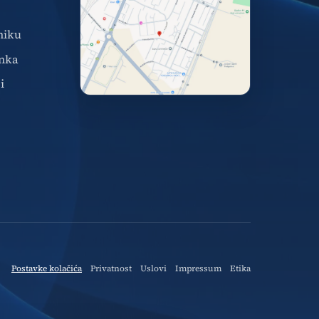
niku
nka
i
Postavke kolačića
Privatnost
Uslovi
Impressum
Etika