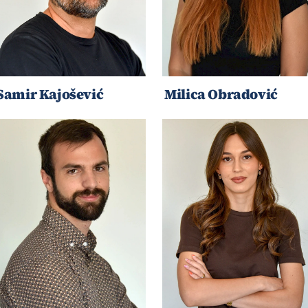
Samir Kajošević
Milica Obradović