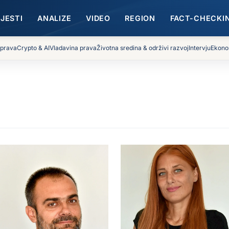
IJESTI
ANALIZE
VIDEO
REGION
FACT-CHECKI
 prava
Crypto & AI
Vladavina prava
Životna sredina & održivi razvoj
Intervju
Ekono
Gora