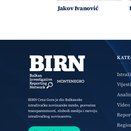
Jakov Ivanović
KATE
Istraž
Vijesti
Anali
BIRN Crna Gora je dio Balkanske
Video
istraživačke novinarske mreže, posvećen
transparentnosti, slobodi medija i razvoju
Repor
istraživačkog novinarstva.
Regio