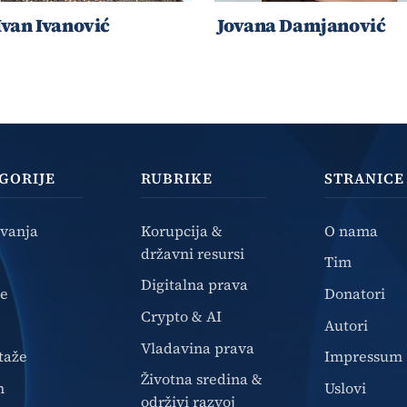
Ivan Ivanović
Jovana Damjanović
GORIJE
RUBRIKE
STRANICE
ivanja
Korupcija &
O nama
državni resursi
Tim
Digitalna prava
ze
Donatori
Crypto & AI
Autori
Vladavina prava
taže
Impressum
Životna sredina &
n
Uslovi
održivi razvoj