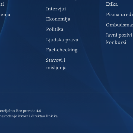
ti
Etika
Intervjui
tenja
Pisma ured
Ekonomija
Ombudsma
Politika
Javni pozivi 
Ljudska prava
konkursi
Fact-checking
Stavovi i
mišljenja
cijalno-Bez prerada 4.0
avođenje izvora i direktan link ka