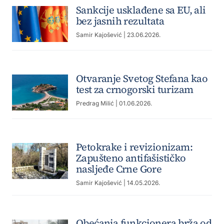
Sankcije usklađene sa EU, ali
bez jasnih rezultata
Samir Kajošević
| 23.06.2026.
Otvaranje Svetog Stefana kao
test za crnogorski turizam
Predrag Milić
| 01.06.2026.
Petokrake i revizionizam:
Zapušteno antifašističko
nasljeđe Crne Gore
Samir Kajošević
| 14.05.2026.
Obećanja funkcionera brža od