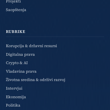
Projekti
Saopštenja
RUBRIKE
Korupcija & državni resursi
Digitalna prava
Crypto & AI
Vladavina prava
Životna sredina & održivi razvoj
Intervjui
Ekonomija
Politika