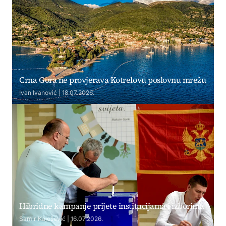
Crna Gora ne provjerava Kotrelovu poslovnu mrežu
Ivan Ivanović | 18.07.2026.
Hibridne kampanje prijete institucijama i izborima
Samir Kajošević | 16.07.2026.