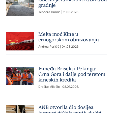
gradnje
Teodora Đurnić
| 11.03.2026.
Meka moć Kine u
crnogorskom obrazovanju
Andrea Perišić
| 04.03.2026.
Između Brisela i Pekinga:
Crna Gora i dalje pod teretom
kineskih kredita
Draško Milačić
| 08.01.2026.
ANB otvorila dio dosijea
komunističkih tajnih službi