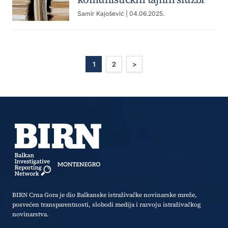
Samir Kajošević
| 04.06.2025.
1
2
>
BIRN Crna Gora je dio Balkanske istraživačke novinarske mreže,
posvećen transparentnosti, slobodi medija i razvoju istraživačkog
novinarstva.