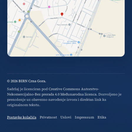
© 2026 BIRN Crna Gora.
Sadržaj je licenciran pod
Creative Commons Autorstvo-
Nekomercijalno-Bez prerada 4.0 Međunarodna licenca
. Dozvoljeno je
prenošenje uz obavezno navođenje izvora i direktan link ka
originalnom tekstu.
Postavke kolačića
Privatnost
Uslovi
Impressum
Etika