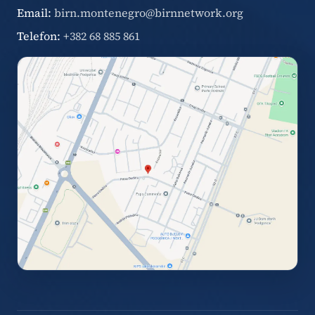
Email:
birn.montenegro@birnnetwork.org
Telefon:
+382 68 885 861