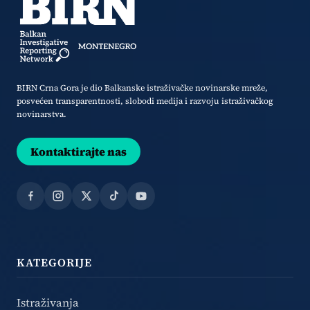
BIRN Crna Gora je dio Balkanske istraživačke novinarske mreže,
posvećen transparentnosti, slobodi medija i razvoju istraživačkog
novinarstva.
Kontaktirajte nas
Facebook
Instagram
X
TikTok
YouTube
KATEGORIJE
Istraživanja