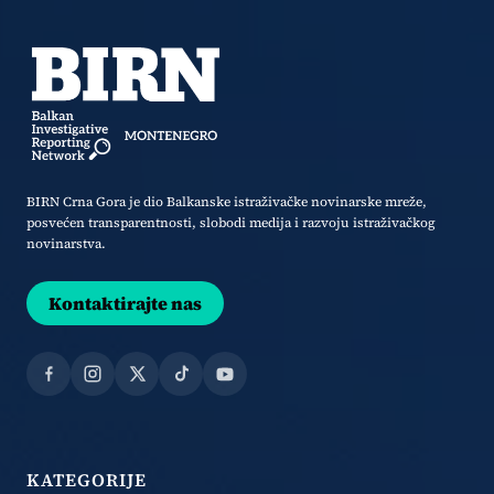
BIRN Crna Gora je dio Balkanske istraživačke novinarske mreže,
posvećen transparentnosti, slobodi medija i razvoju istraživačkog
novinarstva.
Kontaktirajte nas
Facebook
Instagram
X
TikTok
YouTube
KATEGORIJE