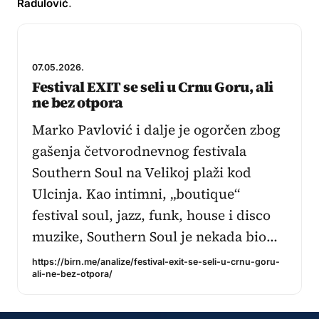
Radulović
.
07.05.2026.
Festival EXIT se seli u Crnu Goru, ali
ne bez otpora
Marko Pavlović i dalje je ogorčen zbog
gašenja četvorodnevnog festivala
Southern Soul na Velikoj plaži kod
Ulcinja. Kao intimni, „boutique“
festival soul, jazz, funk, house i disco
muzike, Southern Soul je nekada bio…
https://birn.me/analize/festival-exit-se-seli-u-crnu-goru-
ali-ne-bez-otpora/