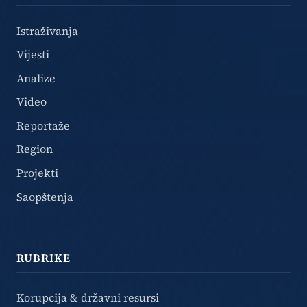
Istraživanja
Vijesti
Analize
Video
Reportaže
Region
Projekti
Saopštenja
RUBRIKE
Korupcija & državni resursi