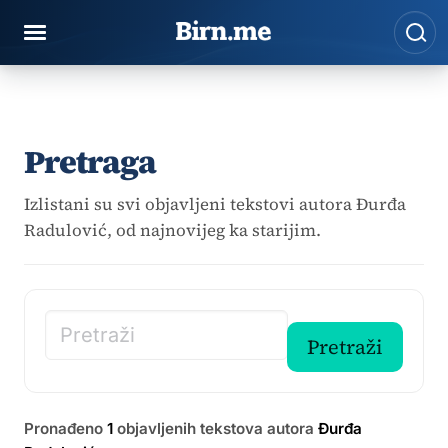
Preskoči na sadržaj
Pre
Pretraga
Izlistani su svi objavljeni tekstovi autora Đurđa
Radulović, od najnovijeg ka starijim.
Pretraži članke
Pretraži
Pronađeno
1
objavljenih tekstova autora
Đurđa