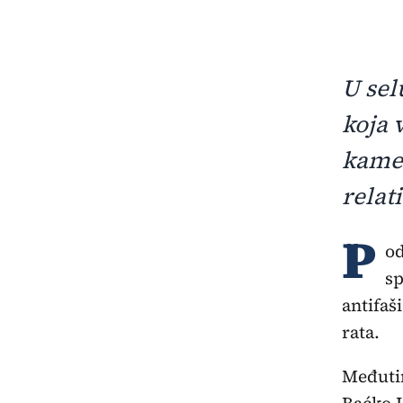
U sel
koja 
kamen
relat
P
od
sp
antifaš
rata.
Međutim
Baćko L