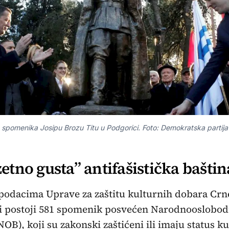
 spomenika Josipu Brozu Titu u Podgorici. Foto: Demokratska partija s
etno gusta” antifašistička baštin
odacima Uprave za zaštitu kulturnih dobara Crn
i postoji 581 spomenik posvećen Narodnooslobod
NOB), koji su zakonski zaštićeni ili imaju status k