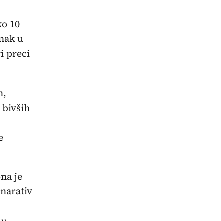
ko 10
anak u
i preci
n,
 bivših
e
na je
 narativ
-u.