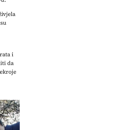
ivjela
 su
ata i
iti da
rekroje