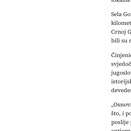
Sela Go
kilomet
Crnoj G
bili su
Činjeni
svjedoč
jugoslo
istorij
devedes
„Osnovn
što, i 
poslije
anticrn