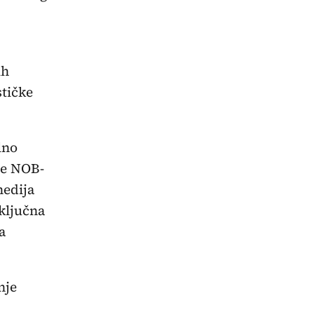
ih
stičke
lno
ne NOB-
medija
ključna
a
nje