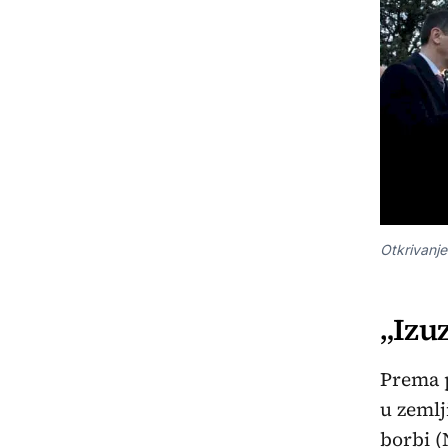
Otkrivanje
„Izuz
Prema p
u zemlj
borbi (