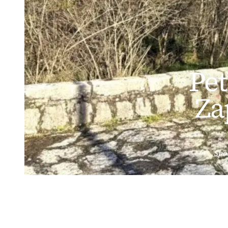
Pet
Za
Spo