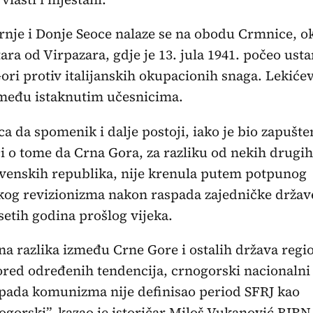
rnje i Donje Seoce nalaze se na obodu Crmnice, o
ara od Virpazara, gdje je 13. jula 1941. počeo ust
ori protiv italijanskih okupacionih snaga. Lekićev
 među istaknutim učesnicima.
ca da spomenik i dalje postoji, iako je bio zapušte
i o tome da Crna Gora, za razliku od nekih drugih
venskih republika, nije krenula putem potpunog
skog revizionizma nakon raspada zajedničke držav
etih godina prošlog vijeka.
a razlika između Crne Gore i ostalih država regio
pored određenih tendencija, crnogorski nacionalni
 pada komunizma nije definisao period SFRJ kao
ogorski”, kazao je istoričar Miloš Vukanović BIRN