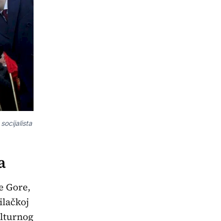
ocijalista
a
e Gore,
ilačkoj
ulturnog