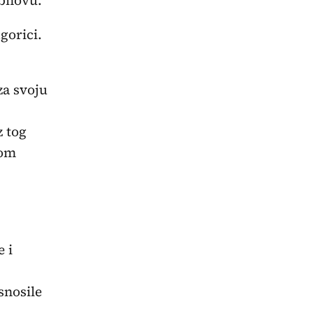
dgorici.
za svoju
z tog
kom
 i
snosile