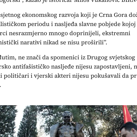
sjetnog ekonomskog razvoja koji je Crna Gora dož
alističkom periodu i nasljeđa slavne pobjede kojoj
ci nesrazmjerno mnogo doprinijeli, ekstremni
istički narativi nikad se nisu proširili”.
utim, ne znači da spomenici iz Drugog svjetskog r
sko antifašističko nasljeđe nijesu zapostavljeni, n
i političari i vjerski akteri nijesu pokušavali da p
.