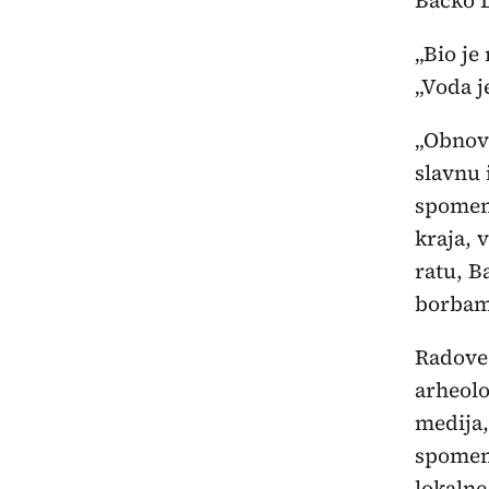
„Bio je 
„Voda j
„Obnovi
slavnu 
spomeni
kraja, 
ratu, B
borbama
Radove 
arheolo
medija,
spomeni
lokalne 