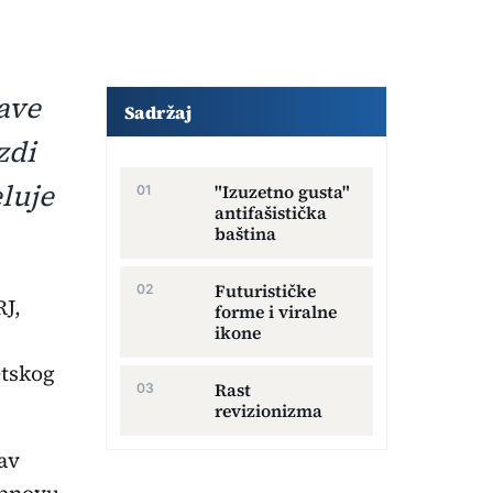
Dodatni sadržaj članka
ave
Sadržaj
zdi
luje
"Izuzetno gusta"
antifašistička
baština
Futurističke
RJ,
forme i viralne
ikone
etskog
Rast
revizionizma
av
obnovu.