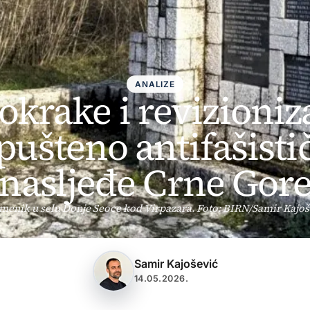
ANALIZE
okrake i revizioni
pušteno antifašisti
nasljeđe Crne Gor
menik u selu Donje Seoce kod Virpazara. Foto: BIRN/Samir Kajoš
Samir Kajošević
14.05.2026.