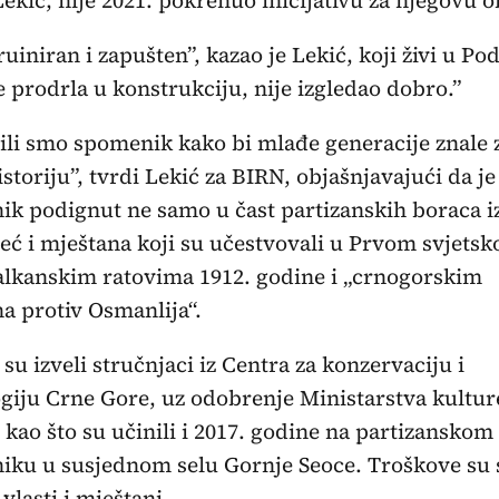
ruiniran i zapušten”, kazao je Lekić, koji živi u Po
e prodrla u konstrukciju, nije izgledao dobro.”
li smo spomenik kako bi mlađe generacije znale 
istoriju”, tvrdi Lekić za BIRN, objašnjavajući da je
k podignut ne samo u čast partizanskih boraca i
već i mještana koji su učestvovali u Prvom svjets
alkanskim ratovima 1912. godine i „crnogorskim
 protiv Osmanlija“.
su izveli stručnjaci iz Centra za konzervaciju i
giju Crne Gore, uz odobrenje Ministarstva kulture
 kao što su učinili i 2017. godine na partizanskom
ku u susjednom selu Gornje Seoce. Troškove su 
vlasti i mještani.