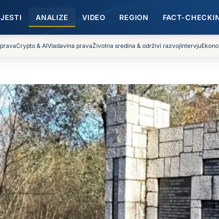
IJESTI
ANALIZE
VIDEO
REGION
FACT-CHECKI
 prava
Crypto & AI
Vladavina prava
Životna sredina & održivi razvoj
Intervju
Ekono
ljeđe Crne Gore