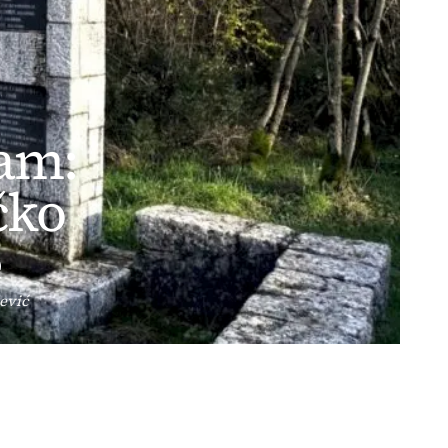
zam:
čko
e
ević