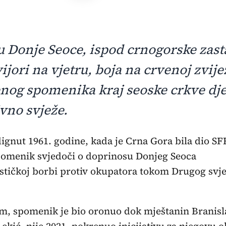
u Donje Seoce, ispod crnogorske zast
vijori na vjetru, boja na crvenoj zvije
og spomenika kraj seoske crkve dje
ivno svježe.
ignut 1961. godine, kada je Crna Gora bila dio SF
omenik svjedoči o doprinosu Donjeg Seoca
ističkoj borbi protiv okupatora tokom Drugog svj
, spomenik je bio oronuo dok mještanin Branisl
ekić, nije 2021. pokrenuo inicijativu za njegovu 