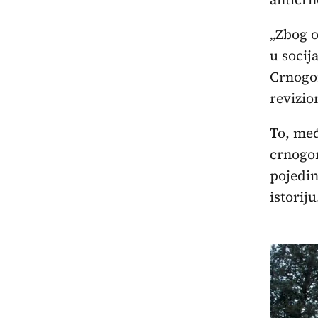
„Zbog o
u socij
Crnogor
revizion
To, međ
crnogor
pojedin
istoriju