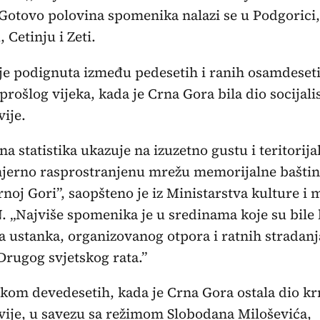
Gotovo polovina spomenika nalazi se u Podgorici,
 Cetinju i Zeti.
je podignuta između pedesetih i ranih osamdeset
prošlog vijeka, kada je Crna Gora bila dio socijali
vije.
na statistika ukazuje na izuzetno gustu i teritorija
jerno rasprostranjenu mrežu memorijalne bašti
noj Gori”, saopšteno je iz Ministarstva kulture i 
. „Najviše spomenika je u sredinama koje su bile 
a ustanka, organizovanog otpora i ratnih stradanj
rugog svjetskog rata.”
okom devedesetih, kada je Crna Gora ostala dio kr
vije, u savezu sa režimom Slobodana Miloševića,