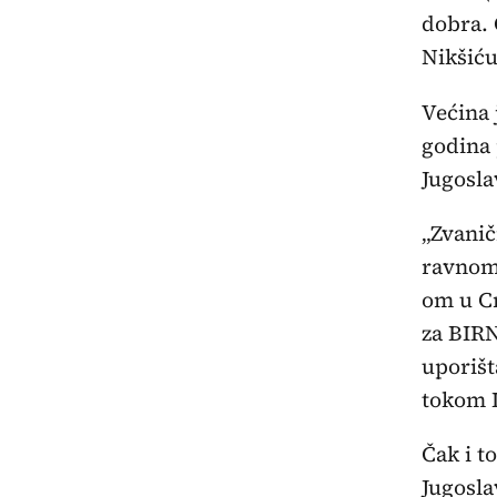
dobra. 
Nikšiću,
Većina 
godina 
Jugosla
„Zvanič
ravnom
om u Cr
za BIRN
uporišt
tokom D
Čak i t
Jugosla