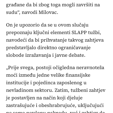
građane da bi zbog toga mogli završiti na
sudu“, navodi Milovac.
On je upozorio da se u ovom slučaju
prepoznaju ključni elementi SLAPP tužbi,
navodeći da bi prihvatanje takvog zahtjeva
predstavljalo direktno ograničavanje
slobode izražavanja i javne debate.
„Prije svega, postoji očigledna neravnoteža
moći između jedne velike finansijske
institucije i pojedinca zaposlenog u
nevladinom sektoru. Zatim, tužbeni zahtjev
je postavljen na način koji djeluje
zastrašujuće i obeshrabrujuće, uključujući
ne samo novčanu naknadu, već i zahtjev da