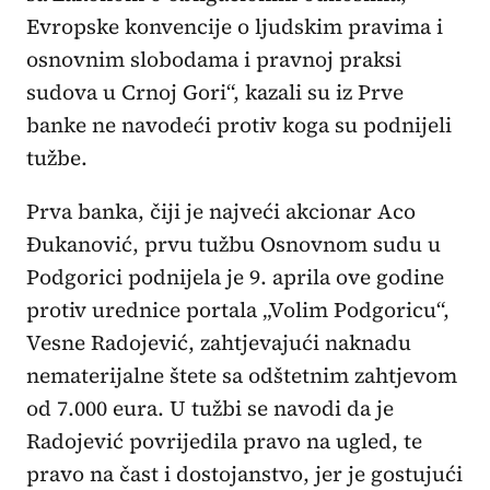
Evropske konvencije o ljudskim pravima i
osnovnim slobodama i pravnoj praksi
sudova u Crnoj Gori“, kazali su iz Prve
banke ne navodeći protiv koga su podnijeli
tužbe.
Prva banka, čiji je najveći akcionar Aco
Đukanović, prvu tužbu Osnovnom sudu u
Podgorici podnijela je 9. aprila ove godine
protiv urednice portala „Volim Podgoricu“,
Vesne Radojević, zahtjevajući naknadu
nematerijalne štete sa odštetnim zahtjevom
od 7.000 eura. U tužbi se navodi da je
Radojević povrijedila pravo na ugled, te
pravo na čast i dostojanstvo, jer je gostujući