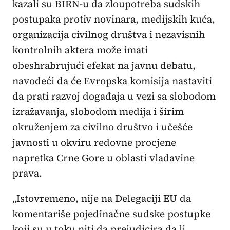
kazali su BIRN-u da zloupotreba sudskih
postupaka protiv novinara, medijskih kuća,
organizacija civilnog društva i nezavisnih
kontrolnih aktera može imati
obeshrabrujući efekat na javnu debatu,
navodeći da će Evropska komisija nastaviti
da prati razvoj događaja u vezi sa slobodom
izražavanja, slobodom medija i širim
okruženjem za civilno društvo i učešće
javnosti u okviru redovne procjene
napretka Crne Gore u oblasti vladavine
prava.
„Istovremeno, nije na Delegaciji EU da
komentariše pojedinačne sudske postupke
koji su u toku niti da prejudicira da li