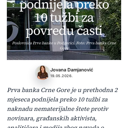
podnijela preko
10 tužbi za
povredu časti
Poslovnica Prve banke u Podgorici. Foto: Prva banka Crne
Gore
Jovana Damjanović
19.05.2026.
Prva banka Crne Gore je u prethodna 2
mjeseca podnijela preko 10 tužbi za
naknadu nematerijalne štete protiv
novinara, građanskih aktivista,
analitičara i medija zbog navoda o