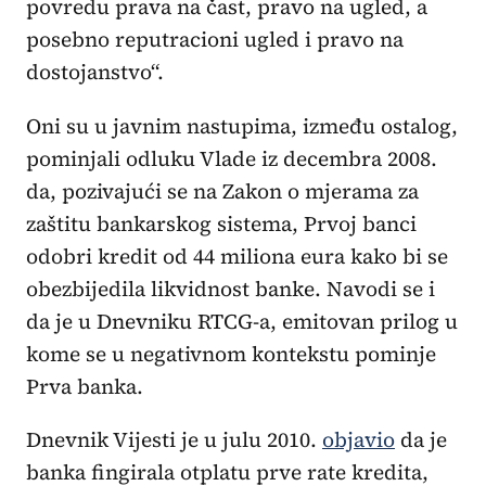
povredu prava na čast, pravo na ugled, a
posebno reputracioni ugled i pravo na
dostojanstvo“.
Oni su u javnim nastupima, između ostalog,
pominjali odluku Vlade iz decembra 2008.
da, pozivajući se na Zakon o mjerama za
zaštitu bankarskog sistema, Prvoj banci
odobri kredit od 44 miliona eura kako bi se
obezbijedila likvidnost banke. Navodi se i
da je u Dnevniku RTCG-a, emitovan prilog u
kome se u negativnom kontekstu pominje
Prva banka.
Dnevnik Vijesti je u julu 2010.
objavio
da je
banka fingirala otplatu prve rate kredita,