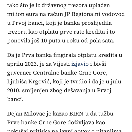
tako što je iz državnog trezora uplaćen
milion eura na račun JP Regionalni vodovod
u Prvoj banci, koji je banka proslijedila
trezoru kao otplatu prve rate kredita i to
ponovila još 10 puta u roku od pola sata.
Da je Prva banka fingirala otplatu kredita u
aprilu 2023. je za Vijesti
izjavio
i bivši
guverner Centralne banke Crne Gore,
Ljubiša Krgović, koji je tvrdio i da je u julu
2010. smijenjen zbog dešavanja u Prvoj
banci.
Dejan Milovac je kazao BIRN-u da tužbu
Prve banke Crne Gore doživljava kao
pokušaj pritiska na javni govor o pitanjima