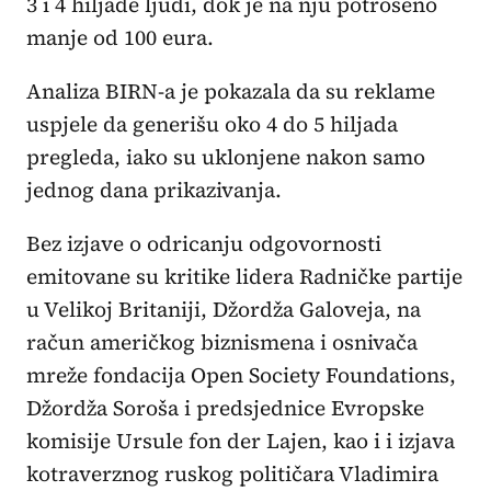
3 i 4 hiljade ljudi, dok je na nju potrošeno
manje od 100 eura.
Analiza BIRN-a je pokazala da su reklame
uspjele da generišu oko 4 do 5 hiljada
pregleda, iako su uklonjene nakon samo
jednog dana prikazivanja.
Bez izjave o odricanju odgovornosti
emitovane su kritike lidera Radničke partije
u Velikoj Britaniji, Džordža Galoveja, na
račun američkog biznismena i osnivača
mreže fondacija Open Society Foundations,
Džordža Soroša i predsjednice Evropske
komisije Ursule fon der Lajen, kao i i izjava
kotraverznog ruskog političara Vladimira