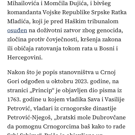
Mihailovića i Momčila Đujića, i bivšeg
komandanta Vojske Republike Srpske Ratka
Mladića, koji je pred Haškim tribunalom
osuđen
na doživotni zatvor zbog genocida,
zločina protiv čovječnosti, kršenja zakona
ili običaja ratovanja tokom rata u Bosni i
Hercegovini.
Nakon što je popis stanovništva u Crnoj
Gori odgođen u oktobru 2023. godine, na
stranici „Princip“ je objavljen dio pisma iz
1763. godine u kojem vladika Sava i Vasilije
Petrović, vladari iz crnogorske dinastije
Petrović-Njegoš, „bratski mole Dubrovčane
da pomognu Crnogorcima baš kako to rade