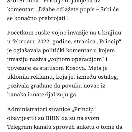
Srbi Srbima“. Priča je objavljena uz
komentar: „Džabe odlažete popis – Srbi će
se konačno prebrojati“.
Početkom ruske vojne invazije na Ukrajinu
u februaru 2022. godine, stranica „Princip“
je oglašavala politički komentar u kojem
invaziju naziva „vojnom operacijom“ i
povezuje sa statusom Kosova. Meta je
uklonila reklamu, koja je, između ostalog,
pozivala građane da povuku novac iz
banaka i materijalizuju ga.
Administratori stranice „Princip“
obavijestili su BIRN da su na svom
Telegram kanalu sproveli anketu o tome da