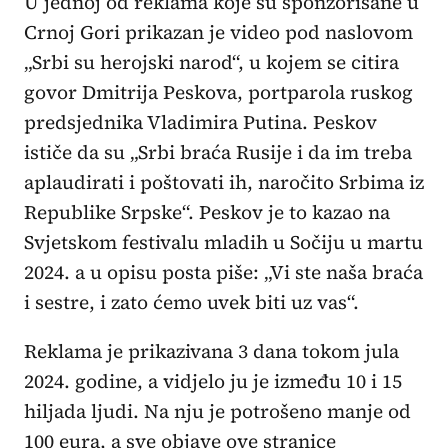
U jednoj od reklama koje su sponzorisane u
Crnoj Gori prikazan je video pod naslovom
„Srbi su herojski narod“, u kojem se citira
govor Dmitrija Peskova, portparola ruskog
predsjednika Vladimira Putina. Peskov
ističe da su „Srbi braća Rusije i da im treba
aplaudirati i poštovati ih, naročito Srbima iz
Republike Srpske“. Peskov je to kazao na
Svjetskom festivalu mladih u Sočiju u martu
2024. a u opisu posta piše: „Vi ste naša braća
i sestre, i zato ćemo uvek biti uz vas“.
Reklama je prikazivana 3 dana tokom jula
2024. godine, a vidjelo ju je između 10 i 15
hiljada ljudi. Na nju je potrošeno manje od
100 eura, a sve objave ove stranice