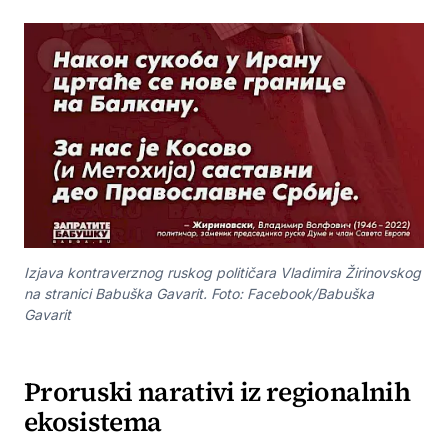
Izjava kontraverznog ruskog političara Vladimira Žirinovskog
na stranici Babuška Gavarit. Foto: Facebook/Babuška
Gavarit
Proruski narativi iz regionalnih
ekosistema