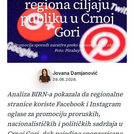
regiona ciljaju
publiku u Crnoj
Gori
Promocija spornih narativa preko sponzorisanih objava.
Foto: Pixabay
Jovana Damjanović
26.06.2026.
Analiza BIRN-a pokazala da regionalne
stranice koriste Facebook i Instagram
oglase za promociju proruskih,
nacionalističkih i političkih sadržaja u
Crnoj Gori, dok pojedine sponzorisane