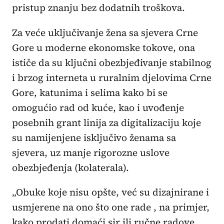
pristup znanju bez dodatnih troškova.
Za veće uključivanje žena sa sjevera Crne
Gore u moderne ekonomske tokove, ona
ističe da su ključni obezbjeđivanje stabilnog
i brzog interneta u ruralnim djelovima Crne
Gore, katunima i selima kako bi se
omogućio rad od kuće, kao i uvođenje
posebnih grant linija za digitalizaciju koje
su namijenjene isključivo ženama sa
sjevera, uz manje rigorozne uslove
obezbjeđenja (kolaterala).
„Obuke koje nisu opšte, već su dizajnirane i
usmjerene na ono što one rade , na primjer,
kako prodati domaći sir ili ručne radove