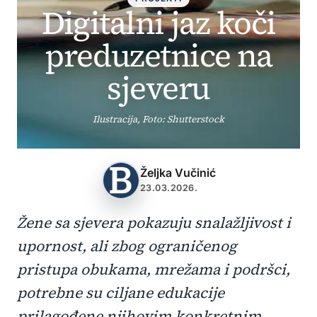
Digitalni jaz koči
preduzetnice na
sjeveru
Ilustracija, Foto: Shutterstock
Željka Vučinić
23.03.2026.
Žene sa sjevera pokazuju snalažljivost i
upornost, ali zbog ograničenog
pristupa obukama, mrežama i podršci,
potrebne su ciljane edukacije
prilagođene njihovim konkretnim