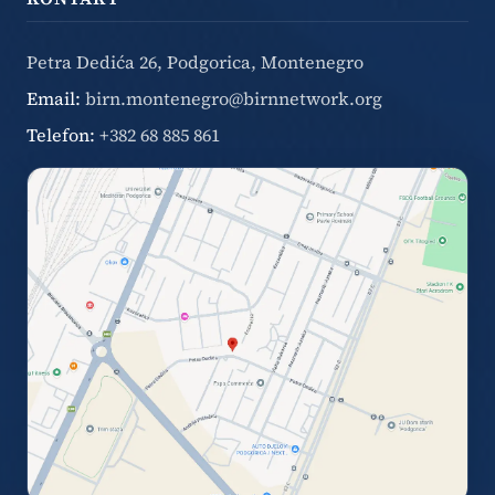
Petra Dedića 26, Podgorica, Montenegro
Email:
birn.montenegro@birnnetwork.org
Telefon:
+382 68 885 861