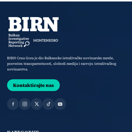
BIRN Crna Gora je dio Balkanske istraživačke novinarske mreže,
posvećen transparentnosti, slobodi medija i razvoju istraživačkog
novinarstva.
Kontaktirajte nas
Facebook
Instagram
X
TikTok
YouTube