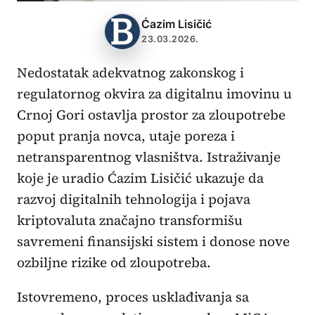
Ćazim Lisičić
23.03.2026.
Nedostatak adekvatnog zakonskog i
regulatornog okvira za digitalnu imovinu u
Crnoj Gori ostavlja prostor za zloupotrebe
poput pranja novca, utaje poreza i
netransparentnog vlasništva. Istraživanje
koje je uradio Ćazim Lisičić ukazuje da
razvoj digitalnih tehnologija i pojava
kriptovaluta značajno transformišu
savremeni finansijski sistem i donose nove
ozbiljne rizike od zloupotreba.
Istovremeno, proces usklađivanja sa