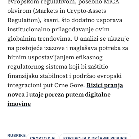
evropskom regulativom, posebno MiCA
okvirom (Markets in Crypto-Assets
Regulation), kasni, što dodatno usporava
institucionalno prilagođavanje ovim
globalnim trendovima. U analizi se ukazuje
na postojeće izazove i naglašava potreba za
hitnim uspostavljanjem efikasnog
regulatornog sistema koji bi zaštitio
finansijsku stabilnost i podržao evropski
integracioni put Crne Gore.
Rizici pranja
novca i utaje poreza putem digitalne
imovine
RUBRIKE
CRYPTO & AI
KORUPCIJA & DRŽAVNI RESURSI