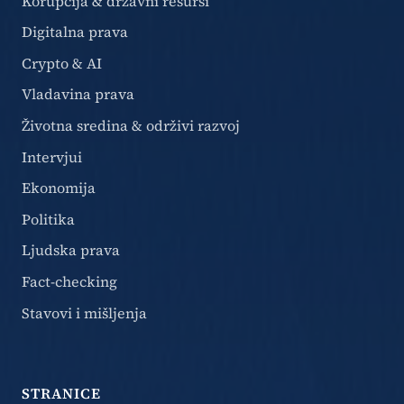
Korupcija & državni resursi
Digitalna prava
Crypto & AI
Vladavina prava
Životna sredina & održivi razvoj
Intervjui
Ekonomija
Politika
Ljudska prava
Fact-checking
Stavovi i mišljenja
STRANICE