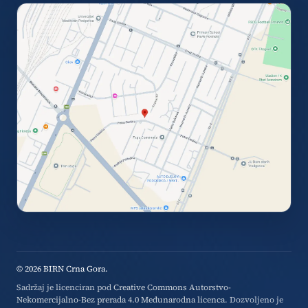
© 2026 BIRN Crna Gora.
Sadržaj je licenciran pod
Creative Commons Autorstvo-
Nekomercijalno-Bez prerada 4.0 Međunarodna licenca
. Dozvoljeno je