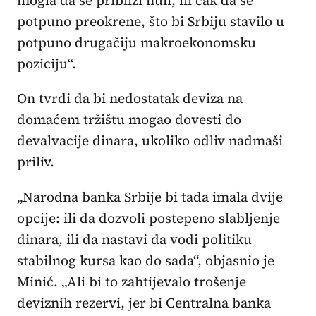
mogla da se približi nuli, ili čak da se
potpuno preokrene, što bi Srbiju stavilo u
potpuno drugačiju makroekonomsku
poziciju“.
On tvrdi da bi nedostatak deviza na
domaćem tržištu mogao dovesti do
devalvacije dinara, ukoliko odliv nadmaši
priliv.
„Narodna banka Srbije bi tada imala dvije
opcije: ili da dozvoli postepeno slabljenje
dinara, ili da nastavi da vodi politiku
stabilnog kursa kao do sada“, objasnio je
Minić. „Ali bi to zahtijevalo trošenje
deviznih rezervi, jer bi Centralna banka