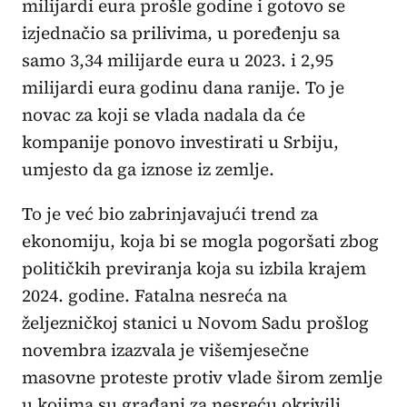
milijardi eura prošle godine i gotovo se
izjednačio sa prilivima, u poređenju sa
samo 3,34 milijarde eura u 2023. i 2,95
milijardi eura godinu dana ranije. To je
novac za koji se vlada nadala da će
kompanije ponovo investirati u Srbiju,
umjesto da ga iznose iz zemlje.
To je već bio zabrinjavajući trend za
ekonomiju, koja bi se mogla pogoršati zbog
političkih previranja koja su izbila krajem
2024. godine. Fatalna nesreća na
željezničkoj stanici u Novom Sadu prošlog
novembra izazvala je višemjesečne
masovne proteste protiv vlade širom zemlje
u kojima su građani za nesreću okrivili