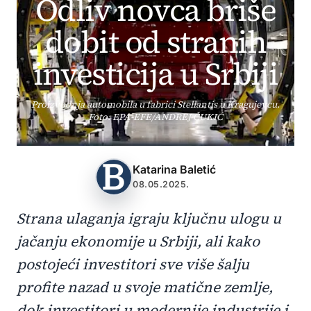
Odliv novca briše
dobit od stranih
investicija u Srbiji
Proizvodnja automobila u fabrici Stellantis u Kragujevcu.
Foto: EPA-EFE/ANDREJ ČUKIĆ
Katarina Baletić
08.05.2025.
Strana ulaganja igraju ključnu ulogu u
jačanju ekonomije u Srbiji, ali kako
postojeći investitori sve više šalju
profite nazad u svoje matične zemlje,
dok investitori u modernije industrije i