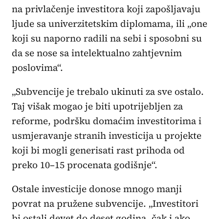
na privlačenje investitora koji zapošljavaju
ljude sa univerzitetskim diplomama, ili „one
koji su naporno radili na sebi i sposobni su
da se nose sa intelektualno zahtjevnim
poslovima“.
„Subvencije je trebalo ukinuti za sve ostalo.
Taj višak mogao je biti upotrijebljen za
reforme, podršku domaćim investitorima i
usmjeravanje stranih investicija u projekte
koji bi mogli generisati rast prihoda od
preko 10–15 procenata godišnje“.
Ostale investicije donose mnogo manji
povrat na pružene subvencije. „Investitori
bi ostali devet do deset godina, čak i ako