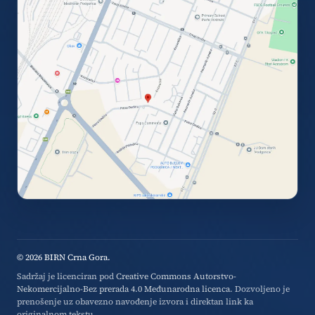
© 2026 BIRN Crna Gora.
Sadržaj je licenciran pod
Creative Commons Autorstvo-
Nekomercijalno-Bez prerada 4.0 Međunarodna licenca
. Dozvoljeno je
prenošenje uz obavezno navođenje izvora i direktan link ka
originalnom tekstu.