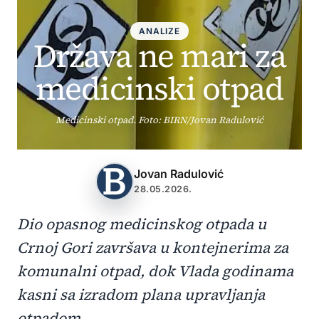
ANALIZE
Država ne mari za
medicinski otpad
Medicinski otpad. Foto: BIRN/Jovan Radulović
Jovan Radulović
28.05.2026.
Dio opasnog medicinskog otpada u
Crnoj Gori završava u kontejnerima za
komunalni otpad, dok Vlada godinama
kasni sa izradom plana upravljanja
otpadom.