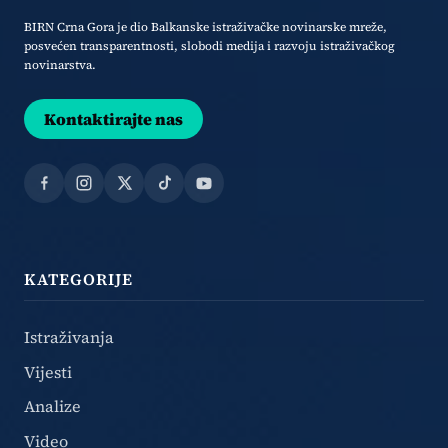
BIRN Crna Gora je dio Balkanske istraživačke novinarske mreže,
posvećen transparentnosti, slobodi medija i razvoju istraživačkog
novinarstva.
Kontaktirajte nas
Facebook
Instagram
X
TikTok
YouTube
KATEGORIJE
Istraživanja
Vijesti
Analize
Video